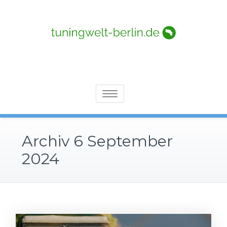
Skip
to
content
Die besten und wichtigsten Events in Costa Rica
Tuningwelt-berlin.de
Toggle
navigation
Archiv 6 September
2024